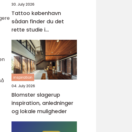
30. July 2026
Tattoo københavn
igere
sådan finder du det
rette studie i
hovedstaden
en
inspiration
så
04. July 2026
Blomster slagerup
inspiration, anledninger
og lokale muligheder