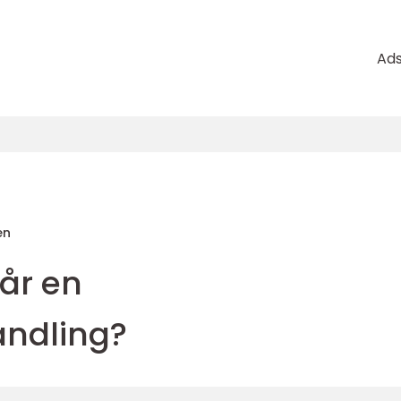
Ad
en
år en
ndling?