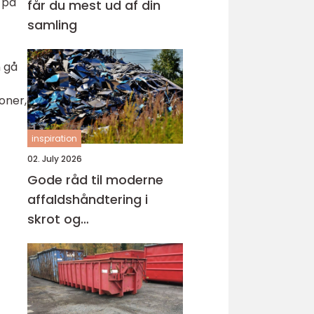
 på
får du mest ud af din
samling
n gå
oner,
inspiration
02. July 2026
Gode råd til moderne
affaldshåndtering i
skrot og
affaldsbranchen