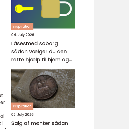
inspiration
04. July 2026
Låsesmed søborg
sådan vælger du den
rette hjælp til hjem og
erhverv
at
her
inspiration
02. July 2026
al
Salg af mønter sådan
al