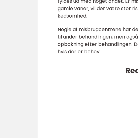
fyldes ud med noget andet. Er mi
gamle vaner, vil der være stor ri
kedsomhed.
Nogle af misbrugcentrene har derf
til under behandlingen, men også 
opbakning efter behandlingen. Der
hvis der er behov.
Rea