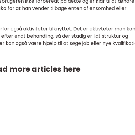
sbrugeren ikke forberedt på dette og er klar til at ændre
siko for at han vender tilbage enten af ensomhed eller
or også aktiviteter tilknyttet. Det er aktivteter man ka
efter endt behandling, så der stadig er lidt struktur og
 kan også være hjælp til at søge job eller nye kvalifikati
d more articles here