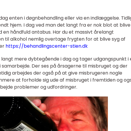
ag enten i døgnbehandling eller via en indlæggelse. Tidl
endt hjem. I dag ved man det langt fra er nok blot at blive
d en håndfuld antabus. Har du et massivt årelangt
n til alkohol nemlig overtage frygten for at blive syg af
her
https://behandlingscenter-stien.dk
 langt mere dybtegående i dag og tager udgangspunkt i 
t i samarbejde. Der ses på årsagerne til misbruget og der
tidig arbejdes der også på at give misbrugeren nogle
mere at forholde sig ude af misbruget i fremtiden og og
rbejde problemer og udfordringer.