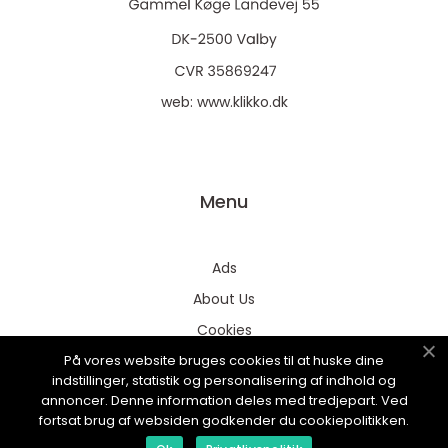
web:
www.klikko.dk
Menu
Ads
About Us
Cookies
På vores website bruges cookies til at huske dine
Contact
indstillinger, statistik og personalisering af indhold og
Sitemap
annoncer. Denne information deles med tredjepart. Ved
fortsat brug af websiden godkender du cookiepolitikken.