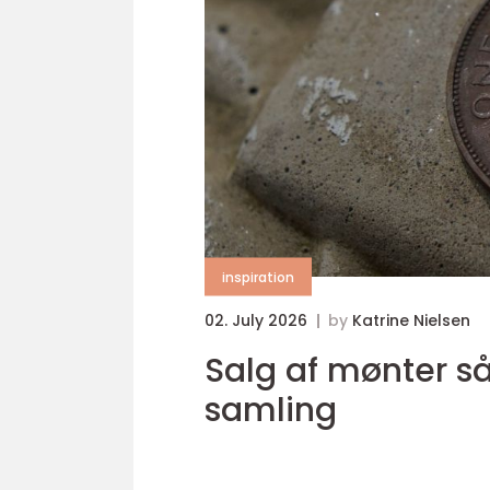
inspiration
02. July 2026
by
Katrine Nielsen
Salg af mønter sådan får du mest ud af din
samling