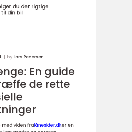
ger du det rigtige
il din bil
24
by
Lars Pedersen
enge: En guide
 træffe de rette
ielle
tninger
 med viden fra
lånesider.dk
er en