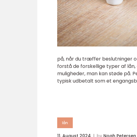
på, når du træffer beslutninger o
forstå de forskellige typer af lån,
muligheder, man kan støde på. Per
typisk udbetalt som et engangsbel
lån
11. August 2024
by
Noah Petersen