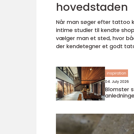
hovedstaden
Når man søger efter tattoo 
intime studier til kendte sho
vælger man et sted, hvor både kvalitet,
der kendetegner et godt tato
en tatovering, man er glad fo
inspiration
04. July 2026
Blomster slagerup
anledninge