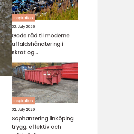
inspiration
02. July 2026
Gode råd til moderne
affaldshåndtering i
skrot og
affaldsbranchen
inspiration
02. July 2026
Sophantering linköping
trygg, effektiv och