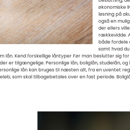
beslutning, d
økonomiske li
løsning på a
også en muligh
der ellers vi
rækkevidde. A
både fordele 
samt hvad du
m lån. Kend forskellige låntyper Før man beslutter sig for 
 der er tilgængelige. Personlige lån, boliglån, studielån, og 
sonlige lån kan bruges til næsten alt, fra en uventet reg
øb, som skal tilbagebetales over en fast periode. Boliglå