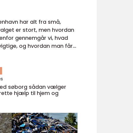
nhavn har alt fra små,
dvalget er stort, men hvordan
vigtige, og hvordan man får
n
26
borg sådan vælger
rette hjælp til hjem og