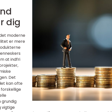
ind
or dig
f det moderne
ilitet er mere
produkterne
 menneskers
m at indfri
rojekter,
omiske
ngen. Det
det kan ofte
 forskellige
elle
n grundig
 vigtige