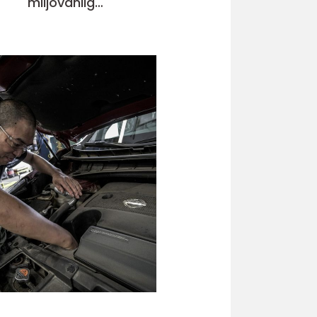
miljövänlig
avfallshantering