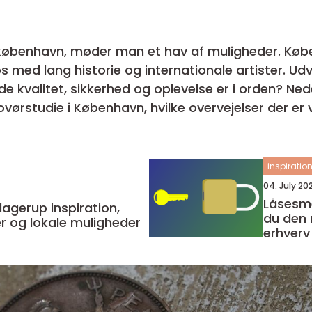
københavn, møder man et hav af muligheder. Købe
ps med lang historie og internationale artister. U
 sikkerhed og oplevelse er i orden? Nedenfor gennemgår vi, hvad
vørstudie i København, hvilke overvejelser der er 
r man...
inspiratio
04. July 20
Låsesmed sø
 inspiration,
du den 
r og lokale muligheder
erhverv