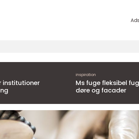
Ad
inspiration
Ms fuge fleksibel fugemasse til vinduer,
ing
døre og facader