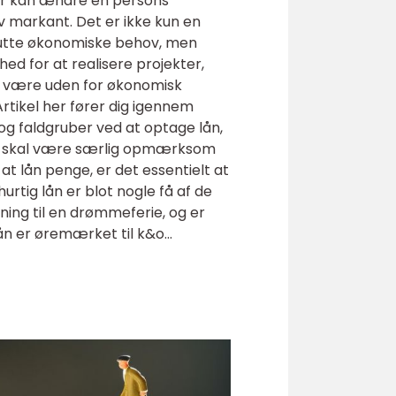
er kan ændre en persons
v markant. Det er ikke kun en
kutte økonomiske behov, men
ed for at realisere projekter,
lle være uden for økonomisk
rtikel her fører dig igennem
og faldgruber ved at optage lån,
 skal være særlig opmærksom
at lån penge, er det essentielt at
hurtig lån er blot nogle få af de
ning til en drømmeferie, og er
n er øremærket til k&o...