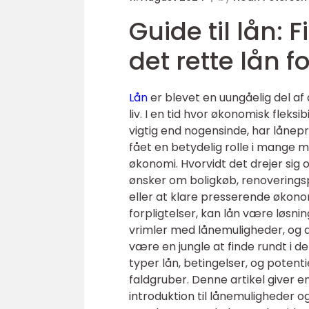
Guide til lån: F
det rette lån f
Lån
er blevet en uungåelig del a
liv. I en tid hvor økonomisk fleksib
vigtig end nogensinde, har låne
fået en betydelig rolle i mange
økonomi. Hvorvidt det drejer sig o
ønsker om boligkøb, renoveringsp
eller at klare presserende økon
forpligtelser, kan lån være løsni
vrimler med lånemuligheder, og 
være en jungle at finde rundt i de
typer lån, betingelser, og potenti
faldgruber. Denne artikel giver e
introduktion til lånemuligheder og