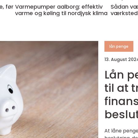
Varmepumper aalborg: effektiv
Sådan væl
varme og køling til nordjysk klima
værksted t
lån penge
13. August 20
Lån p
til at
finans
beslu
At låne penge