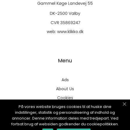
web:
www.klikko.dk
Menu
Ads
About Us
Cookies
På vores website bruges cookies til at huske dine
Contact
indstillinger, statistik og personalisering af indhold og
Sitemap
annoncer. Denne information deles med tredjepart. Ved
fortsat brug af websiden godkender du cookiepolitikken.