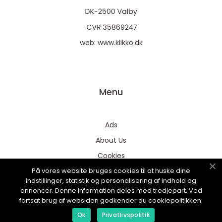
web:
www.klikko.dk
Menu
Ads
About Us
Cookies
På vores website bruges cookies til at huske dine
Contact
indstillinger, statistik og personalisering af indhold og
Sitemap
annoncer. Denne information deles med tredjepart. Ved
fortsat brug af websiden godkender du cookiepolitikken.
Ok
Privatlivspolitik