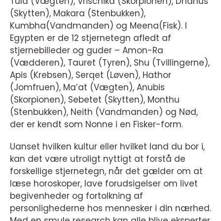
Tula (Vægten), Vrischika (Skorpionen), Dhanus
(Skytten), Makara (Stenbukken),
Kumbha(Vandmanden) og Meena(Fisk). I
Egypten er de 12 stjernetegn afledt af
stjernebilleder og guder – Amon-Ra
(Vædderen), Tauret (Tyren), Shu (Tvillingerne),
Apis (Krebsen), Serqet (Løven), Hathor
(Jomfruen), Ma’at (Vægten), Anubis
(Skorpionen), Sebetet (Skytten), Monthu
(Stenbukken), Neith (Vandmanden) og Nød,
der er kendt som Nonne i en Fisker-form.
Uanset hvilken kultur eller hvilket land du bor i,
kan det være utroligt nyttigt at forstå de
forskellige stjernetegn, når det gælder om at
læse horoskoper, lave forudsigelser om livet
begivenheder og fortolkning af
personlighederne hos mennesker i din nærhed.
Med en smule research kan alle blive eksperter