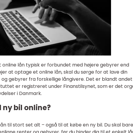
at online lån typisk er forbundet med højere gebyrer end
ejer at optage et online lån, skal du sørge for at lave din
g gebyrer fra forskellige långivere. Det er blandt andet
ituttet er registreret under Finanstilsynet, som er det org
eydelser i Danmark.
 ny bil online?
n til stort set alt – også til at købe en ny bil. Du skal bar
gne renter og gebyrer, før du binder dig til et enkelt lå