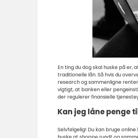
En ting du dog skal huske på er, 
traditionelle lån. Så hvis du overv
research og sammenligne renter o
vigtigt, at banken eller pengeinst
der regulerer finansielle tjenest
Kan jeg låne penge til
Selvfølgelig! Du kan bruge online lå
huske at shoppe rundt og sammenli