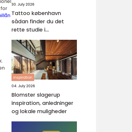
ionel
30. July 2026
rfor
Tattoo københavn
billån
sådan finder du det
rette studie i
hovedstaden
k.
 en
inspiration
04. July 2026
Blomster slagerup
inspiration, anledninger
og lokale muligheder