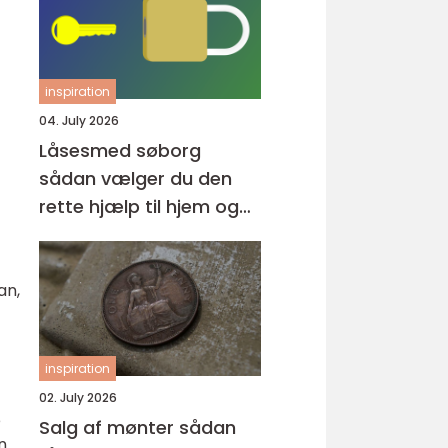
inspiration
04. July 2026
Låsesmed søborg
sådan vælger du den
rette hjælp til hjem og
erhverv
an,
inspiration
02. July 2026
e
Salg af mønter sådan
n.