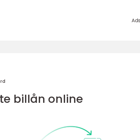
Ad
ard
ste billån online