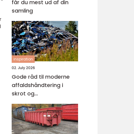
får du mest ud af din
samling
r
l
inspiration
02. July 2026
Gode råd til moderne
affaldshåndtering i
skrot og
affaldsbranchen