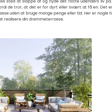
sk sted at slappe af og nyde det flotte udendørs liv på
i de tror, at det er for dyrt eller svært at få en. Det e
se uden at bruge mange penge eller tid. Her er nogle tips
t realisere din drømmeterrasse.