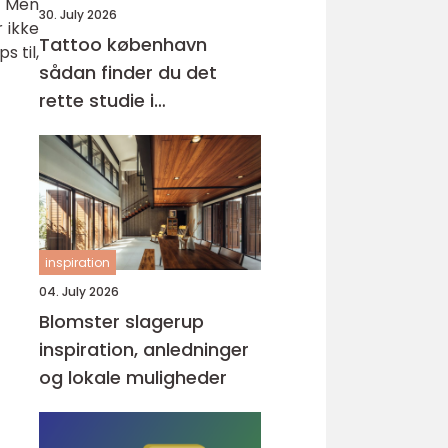
. Men
30. July 2026
r ikke
Tattoo københavn
 til,
sådan finder du det
rette studie i
hovedstaden
inspiration
04. July 2026
Blomster slagerup
inspiration, anledninger
og lokale muligheder