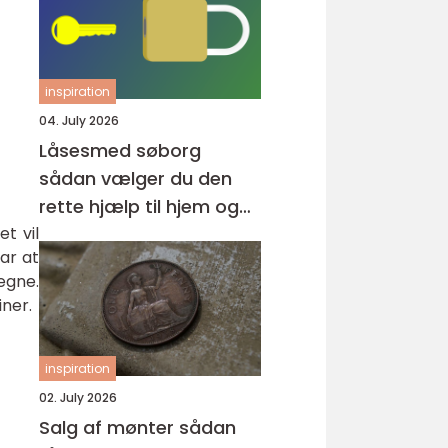
inspiration
04. July 2026
Låsesmed søborg
sådan vælger du den
rette hjælp til hjem og
erhverv
t vil
ar at
egne.
iner.
inspiration
02. July 2026
Salg af mønter sådan