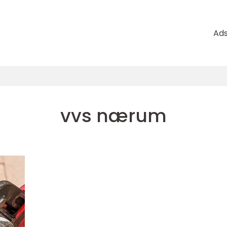
Ad
vvs nærum