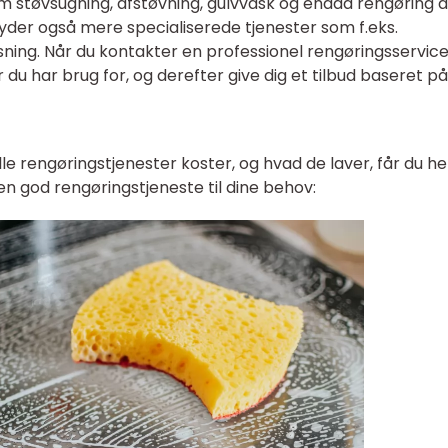
om støvsugning, afstøvning, gulvvask og endda rengøring a
byder også mere specialiserede tjenester som f.eks.
ing. Når du kontakter en professionel rengøringsservice,
 du har brug for, og derefter give dig et tilbud baseret på
le rengøringstjenester koster, og hvad de laver, får du he
 en god rengøringstjeneste til dine behov: