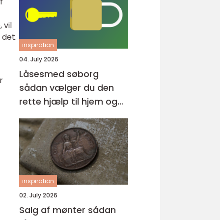
f
 vil
 det.
inspiration
04. July 2026
Låsesmed søborg
r
sådan vælger du den
rette hjælp til hjem og
erhverv
inspiration
02. July 2026
Salg af mønter sådan