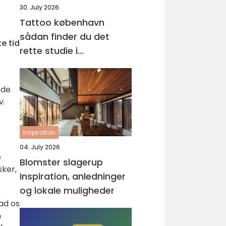
30. July 2026
Tattoo københavn
sådan finder du det
e tid
rette studie i
hovedstaden
 de
v.
inspiration
04. July 2026
e
Blomster slagerup
sker,
inspiration, anledninger
og lokale muligheder
ad os
n