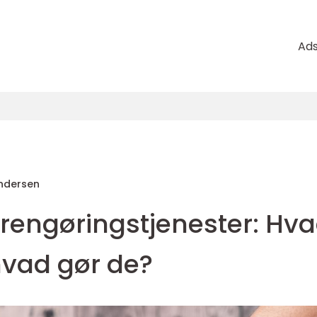
Ad
ndersen
 rengøringstjenester: Hv
hvad gør de?