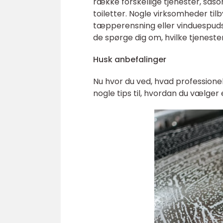
række forskellige tjenester, sås
toiletter. Nogle virksomheder til
tæpperensning eller vinduespudsn
de spørge dig om, hvilke tjenester
Husk anbefalinger
Nu hvor du ved, hvad professionel
nogle tips til, hvordan du vælger