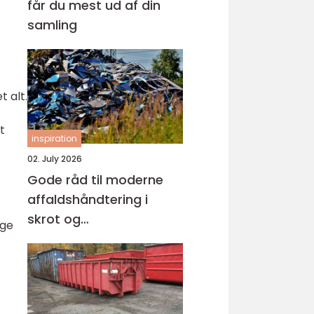
får du mest ud af din
samling
t alt.
t
inspiration
02. July 2026
Gode råd til moderne
affaldshåndtering i
skrot og
ige
affaldsbranchen