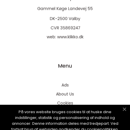
web:
www.klikko.dk
Menu
Ads
About Us
Cookies
På vores website bruges cookies til at huske dine
Contact
indstillinger, statistik og personalisering af indhold og
Sitemap
annoncer. Denne information deles med tredjepart. Ved
fortsat brug af websiden godkender du cookiepolitikken.