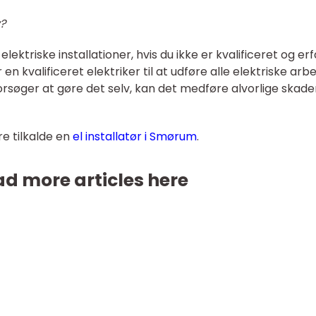
v?
elektriske installationer, hvis du ikke er kvalificeret og er
 en kvalificeret elektriker til at udføre alle elektriske arbe
orsøger at gøre det selv, kan det medføre alvorlige skade
re tilkalde en
el installatør i Smørum
.
d more articles here