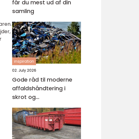
får du mest ud af din
samling
faren.
jder,
r
inspiration
02. July 2026
Gode råd til moderne
affaldshåndtering i
skrot og
affaldsbranchen