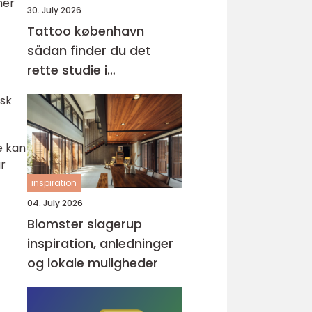
ner
30. July 2026
Tattoo københavn
sådan finder du det
rette studie i
hovedstaden
isk
e kan
ar
inspiration
04. July 2026
Blomster slagerup
inspiration, anledninger
og lokale muligheder