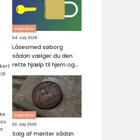
inspiration
04. July 2026
Låsesmed søborg
sådan vælger du den
rette hjælp til hjem og
kkert
erhverv
kal
ske
inspiration
hov
02. July 2026
en
Salg af mønter sådan