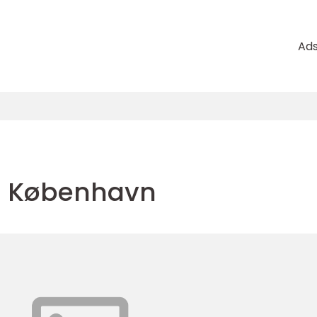
Ad
ng København