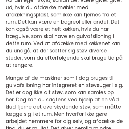
For din egen skyld, så kan det være givet givet
ud, hvis du afdække møbler med
afdækningsplast, som ikke kan fjernes fra et
rum. Det kan være en bogreol eller andet. Det
kan også være et helt køkken, hvis du har
trægulve, som skal have en gulvafslibning i
dette rum. Ved at afdække med køkkenet kan
du undgå, at der sætter sig støv diverse
steder, som du efterfølgende skal bruge tid på
at rengøre.
Mange af de maskiner som i dag bruges til
gulvafslibning har integreret en støvsuger i sig.
Det er dog ikke alt støv, som kan samles op
her. Dog kan du sagtens ved hjælp at en våd
klud fjerne det overskydende støv, som måtte
lægge sig i et rum. Men hvorfor ikke gøre
arbejdet nemmere for dig selv, og afdække de
ting, du er muligt. Det giver nemlig mindre