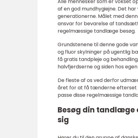
Alle mennesker som er vokset op
af en god mundhygiejne. Det har v
generationerne. Målet med denne s
ansvar for bevarelse af tandsæ
regelmæssige tandlæge besøg.
Grundstenene til denne gode van
og fluor skylninger på ugentlig 
få gratis tandpleje og behandling
halvfjerdserne og siden hos ege
De fleste af os ved derfor udmæ
året for at få tænderne efterset
passe disse regelmæssige tandlæ
Besøg din tandlæge e
sig
Hører du til den gruppe af dans