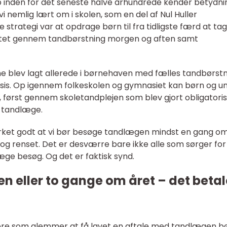
 inden for det seneste halve århundrede kender betydn
i nemlig lært om i skolen, som en del af Nul Huller
trategi var at opdrage børn til fra tidligste færd at ta
ttet gennem tandbørstning morgen og aften samt
e blev lagt allerede i børnehaven med fælles tandbørst
basis. Op igennem folkeskolen og gymnasiet kan børn og u
, først gennem skoletandplejen som blev gjort obligatoris
n tandlæge.
rket godt at vi bør besøge tandlægen mindst en gang o
 og renset. Det er desværre bare ikke alle som sørger for
ge besøg. Og det er faktisk synd.
n eller to gange om året – det betal
kere som glemmer at få lavet en aftale med tandlægen b