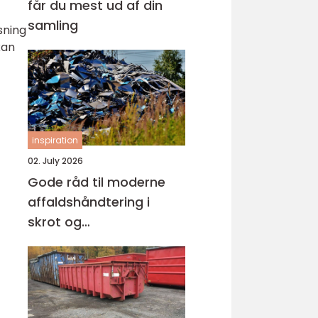
får du mest ud af din
samling
sning
kan
inspiration
02. July 2026
Gode råd til moderne
affaldshåndtering i
skrot og
affaldsbranchen