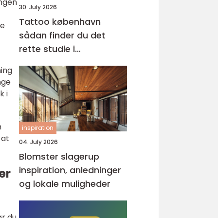
ingen
30. July 2026
Tattoo københavn
ge
sådan finder du det
rette studie i
hovedstaden
ning
nge
k i
m
inspiration
 at
04. July 2026
Blomster slagerup
inspiration, anledninger
er
og lokale muligheder
ør du