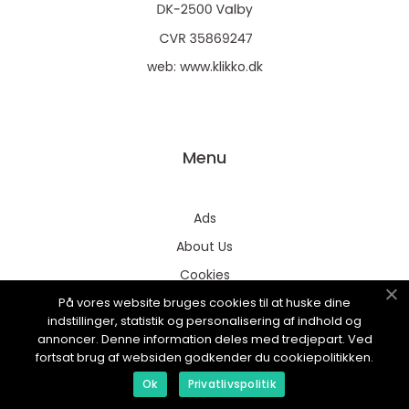
web:
www.klikko.dk
Menu
Ads
About Us
Cookies
På vores website bruges cookies til at huske dine
Contact
indstillinger, statistik og personalisering af indhold og
Sitemap
annoncer. Denne information deles med tredjepart. Ved
fortsat brug af websiden godkender du cookiepolitikken.
Ok
Privatlivspolitik