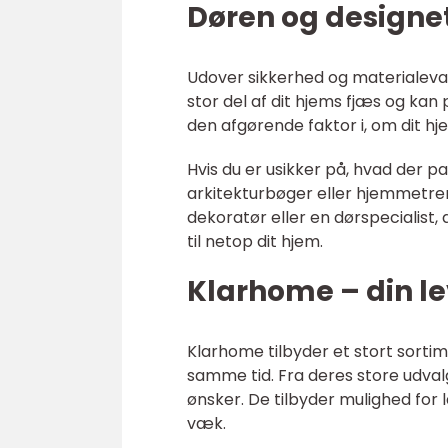
Døren og designe
Udover sikkerhed og materialevalg,
stor del af dit hjems fjæs og ka
den afgørende faktor i, om dit hj
Hvis du er usikker på, hvad der pa
arkitekturbøger eller hjemmetren
dekoratør eller en dørspecialist,
til netop dit hjem.
Klarhome – din le
Klarhome tilbyder et stort sortim
samme tid. Fra deres store udvalg
ønsker. De tilbyder mulighed fo
væk.