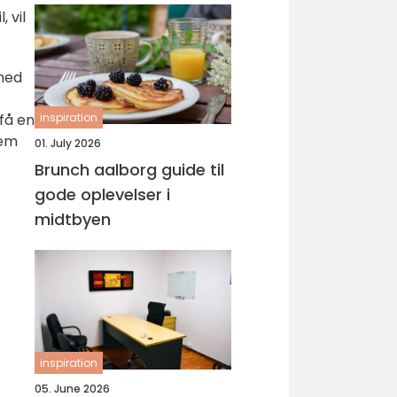
 vil
rhed
få en
inspiration
jem
01. July 2026
Brunch aalborg guide til
gode oplevelser i
midtbyen
inspiration
05. June 2026