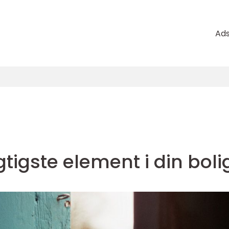
Ad
gtigste element i din boli