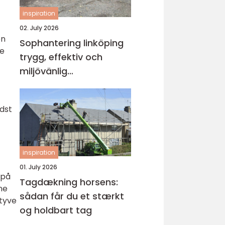
inspiration
02. July 2026
en
Sophantering linköping
re
trygg, effektiv och
miljövänlig
avfallshantering
edst
inspiration
01. July 2026
 på
Tagdækning horsens:
ne
sådan får du et stærkt
 tyve
og holdbart tag