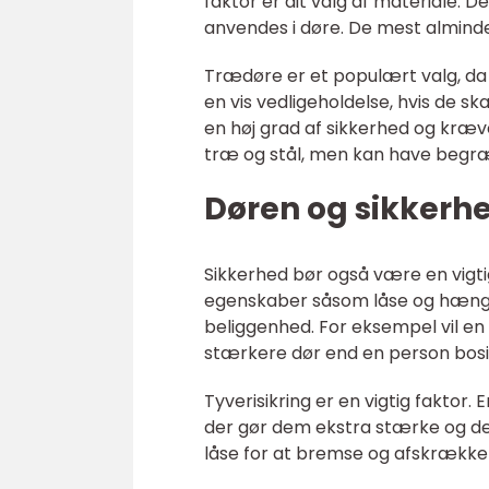
faktor er dit valg af materiale. De
anvendes i døre. De mest almindel
Trædøre er et populært valg, da
en vis vedligeholdelse, hvis de sk
en høj grad af sikkerhed og kræve
træ og stål, men kan have begræns
Døren og sikkerh
Sikkerhed bør også være en vigti
egenskaber såsom låse og hængsl
beliggenhed. For eksempel vil en
stærkere dør end en person bosidde
Tyverisikring er en vigtig faktor. E
der gør dem ekstra stærke og de
låse for at bremse og afskrække