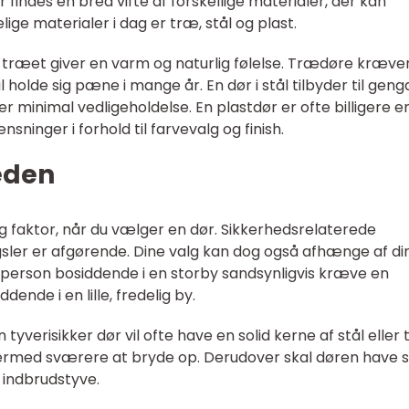
r findes en bred vifte af forskellige materialer, der kan
ige materialer i dag er træ, stål og plast.
 træet giver en varm og naturlig følelse. Trædøre kræve
al holde sig pæne i mange år. En dør i stål tilbyder til gen
r minimal vedligeholdelse. En plastdør er ofte billigere e
ninger i forhold til farvevalg og finish.
eden
g faktor, når du vælger en dør. Sikkerhedsrelaterede
er er afgørende. Dine valg kan dog også afhænge af di
 person bosiddende i en storby sandsynligvis kræve en
nde i en lille, fredelig by.
n tyverisikker dør vil ofte have en solid kerne af stål eller
rmed sværere at bryde op. Derudover skal døren have s
 indbrudstyve.