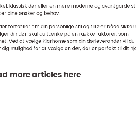
l, klassisk dør eller en mere moderne og avantgarde stil,
ter dine ønsker og behov.
der fortæller om din personlige stil og tilføjer både sikke
ælger din dør, skal du tænke på en række faktorer, som
net. Ved at vælge Klarhome som din dørleverandør vil du 
r dig mulighed for at vælge en dør, der er perfekt til dit h
d more articles here