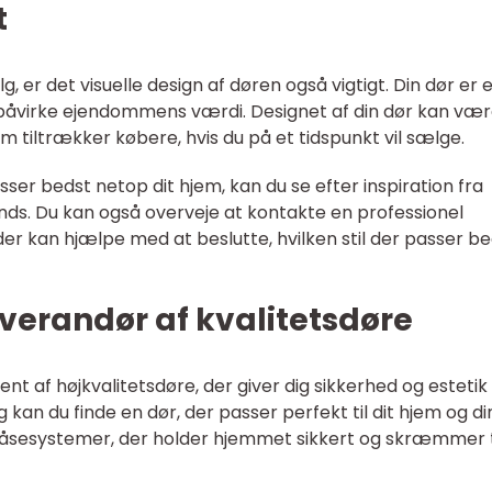
t
 er det visuelle design af døren også vigtigt. Din dør er 
n påvirke ejendommens værdi. Designet af din dør kan væ
em tiltrækker købere, hvis du på et tidspunkt vil sælge.
sser bedst netop dit hjem, kan du se efter inspiration fra
ds. Du kan også overveje at kontakte en professionel
 der kan hjælpe med at beslutte, hvilken stil der passer b
verandør af kvalitetsdøre
ent af højkvalitetsdøre, der giver dig sikkerhed og estetik
 kan du finde en dør, der passer perfekt til dit hjem og di
r låsesystemer, der holder hjemmet sikkert og skræmmer