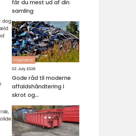
får du mest ud af din
samling
r dog
gæld
nd
inspiration
02. July 2026
Gode råd til moderne
n
affaldshåndtering i
skrot og
affaldsbranchen
 træ,
olide