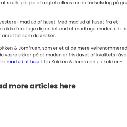
 at skulle gå glip af ægtefællens runde fødselsdag på gr
nvestere i mad ud af huset. Med mad ud af huset fra et
l du ikke foretage dig andet end at modtage maden når d
er anrettet som du ønsker.
a Kokken & Jomfruen, som er et af de mere velrenommere
u være sikker på at maden er frisklavet af kvalitets råva
ille
mad ud af huset
fra Kokken & Jomfruen på kokken-
d more articles here