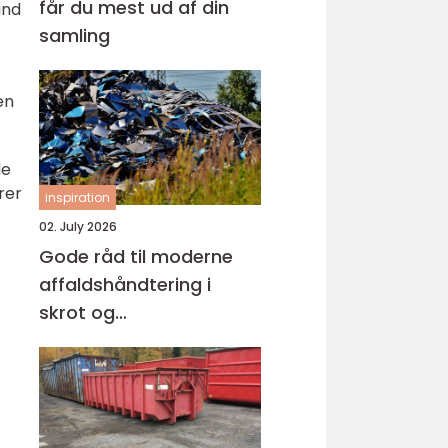
får du mest ud af din
und
samling
en
de
rer
inspiration
02. July 2026
Gode råd til moderne
affaldshåndtering i
skrot og
affaldsbranchen