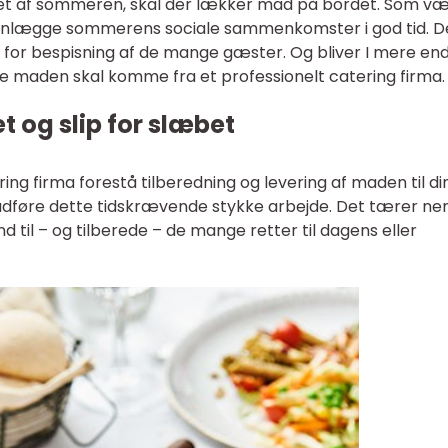
øbet af sommeren, skal der lækker mad på bordet. Som væ
lanlægge sommerens sociale sammenkomster i god tid. D
 for bespisning af de mange gæster. Og bliver I mere end 
ke maden skal komme fra et professionelt catering firma.
 og slip for slæbet
ring firma forestå tilberedning og levering af maden til di
le udføre dette tidskrævende stykke arbejde. Det tærer ne
nd til – og tilberede – de mange retter til dagens eller