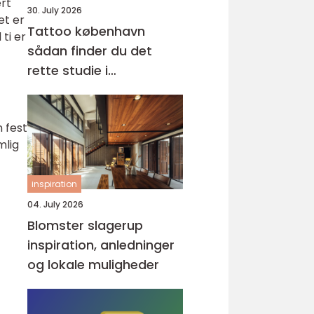
rt
30. July 2026
et er
Tattoo københavn
ti er
sådan finder du det
rette studie i
hovedstaden
n fest
mlig
inspiration
04. July 2026
Blomster slagerup
inspiration, anledninger
og lokale muligheder