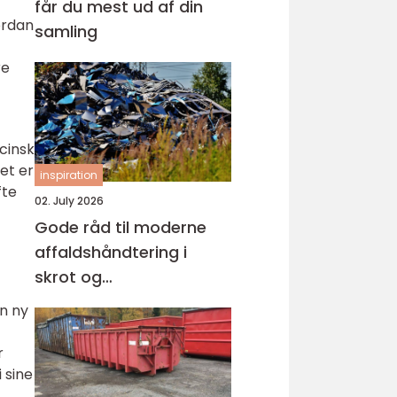
får du mest ud af din
ordan
samling
re
cinsk
et er
inspiration
fte
02. July 2026
Gode råd til moderne
affaldshåndtering i
skrot og
affaldsbranchen
n ny
r
 sine