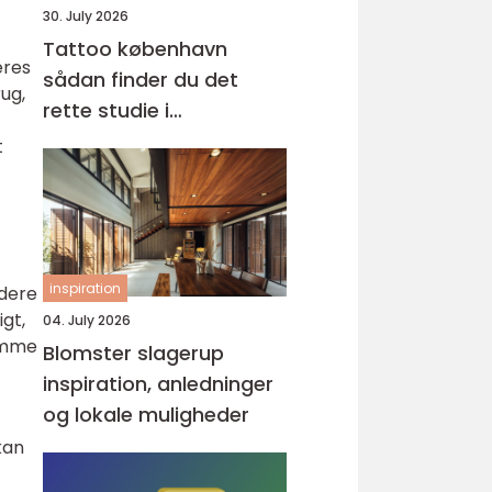
30. July 2026
Tattoo københavn
eres
sådan finder du det
ug,
rette studie i
hovedstaden
t
inspiration
rdere
gt,
04. July 2026
domme
Blomster slagerup
inspiration, anledninger
og lokale muligheder
kan