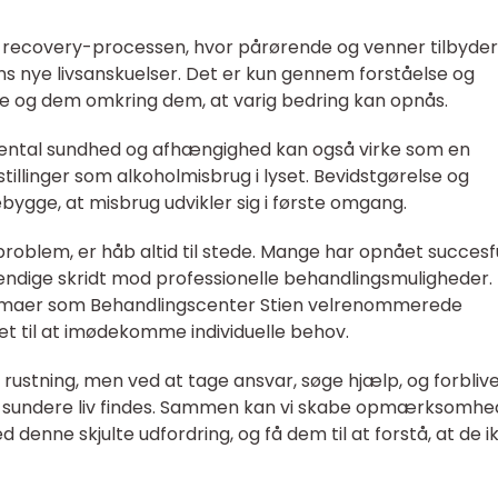
 recovery-processen, hvor pårørende og venner tilbyder
s nye livsanskuelser. Det er kun gennem forståelse og
e og dem omkring dem, at varig bedring kan opnås.
ental sundhed og afhængighed kan også virke som en
tillinger som alkoholmisbrug i lyset. Bevidstgørelse og
ebygge, at misbrug udvikler sig i første omgang.
problem, er håb altid til stede. Mange har opnået succesf
ndige skridt mod professionelle behandlingsmuligheder.
firmaer som Behandlingscenter Stien velrenommerede
 til at imødekomme individuelle behov.
rustning, men ved at tage ansvar, søge hjælp, og forbliv
 og sundere liv findes. Sammen kan vi skabe opmærksomhe
denne skjulte udfordring, og få dem til at forstå, at de i