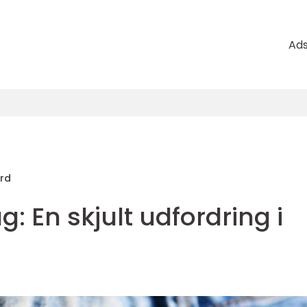
Ad
ard
: En skjult udfordring i