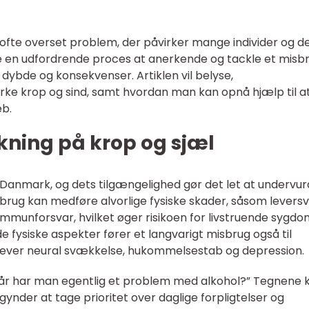
g ofte overset problem, der påvirker mange individer og d
 en udfordrende proces at anerkende og tackle et misbr
s dybde og konsekvenser. Artiklen vil belyse,
rke krop og sind, samt hvordan man kan opnå hjælp til a
eb.
kning på krop og sjæl
i Danmark, og dets tilgængelighed gør det let at undervu
brug kan medføre alvorlige fysiske skader, såsom leversvi
immunforsvar, hvilket øger risikoen for livstruende syg
 fysiske aspekter fører et langvarigt misbrug også til
lever neural svækkelse, hukommelsestab og depression.
rnår har man egentlig et problem med alkohol?” Tegnene 
ynder at tage prioritet over daglige forpligtelser og