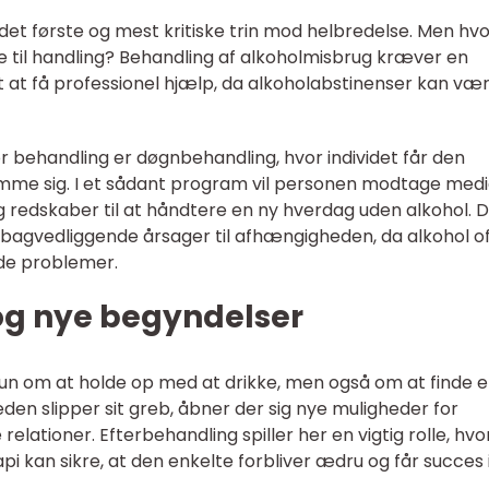
det første og mest kritiske trin mod helbredelse. Men hv
e til handling? Behandling af alkoholmisbrug kræver en
igt at få professionel hjælp, da alkoholabstinenser kan væ
r behandling er døgnbehandling, hvor individet får den
komme sig. I et sådant program vil personen modtage medi
g redskaber til at håndtere en ny hverdag uden alkohol. D
 bagvedliggende årsager til afhængigheden, da alkohol o
de problemer.
 og nye begyndelser
un om at holde op med at drikke, men også om at finde e
en slipper sit greb, åbner der sig nye muligheder for
relationer. Efterbehandling spiller her en vigtig rolle, hvo
pi kan sikre, at den enkelte forbliver ædru og får succes i