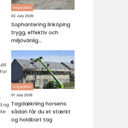
inspiration
02. July 2026
Sophantering linköping
trygg, effektiv och
miljövänlig
avfallshantering
uld
 For
inspiration
01. July 2026
e
Tagdækning horsens:
d og
sådan får du et stærkt
kke
og holdbart tag